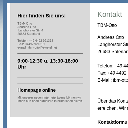
Kontakt
Hier finden Sie uns:
TBM- Otto
TBM-Otto
Andreas Otto
Langhorster Str. 4
26683 Saterland
Andreas Otto
Telefon: +49 4492 921318
Langhorster Str
FaX: 04492 921319
e-mail:
tbm-otto@ewetel.net
26683 Saterla
9:00-12:30 u. 13:30-18:00
Telefon: +49 
Uhr
Fax: +49 4492
E-Mail: tbm-ot
Homepage online
Mit unserer neuen Internetpräsenz können wir
Über das Konta
Ihnen nun noch aktuellere Informationen bieten.
erreichen. Wir
Kontaktformu